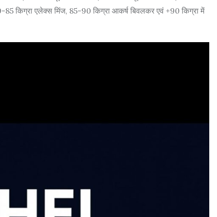
0-85 किग्रा एलेक्स मिंज, 85-90 किग्रा आकर्ष बिवलकर एवं +90 किग्रा में