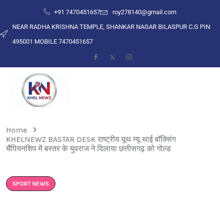
+91 7470451657
roy278140@gmail.com
NEAR RADHA KRISHNA TEMPLE, SHANKAR NAGAR BILASPUR C.G PIN
495001 MOBILE 7470451657
Home
KHELNEWZ BASTAR DESK राष्ट्रीय यूथ म्यू थाई बॉक्सिंग
चैंपियनशिप में बस्तर के युवराज ने दिलाया छत्तीसगढ़ को गोल्ड
SPORT NEWS