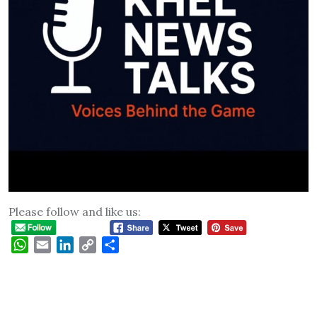
Please follow and like us:
WhatsApp
Email
LinkedIn
Copy
Share
Link