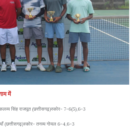
म में
एकलव्य सिंह राजपूत (छत्तीसगढ़)स्कोर- 7-6(5),6-3
याँ (छत्तीसगढ़)स्कोर- तनव्य गोयल 6-4,6-3